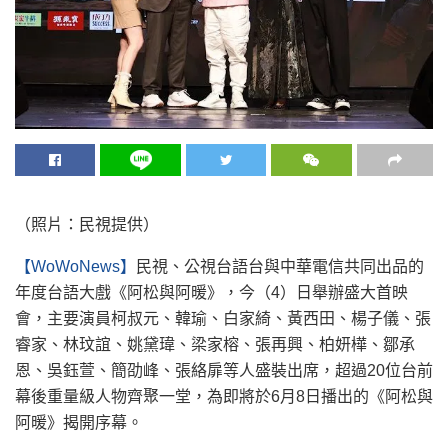
（照片：民視提供）
【WoWoNews】
民視、公視台語台與中華電信共同出品的
年度台語大戲《阿松與阿暖》，今（4）日舉辦盛大首映
會，主要演員柯叔元、韓瑜、白家綺、黃西田、楊子儀、張
睿家、林玟誼、姚黛瑋、梁家榕、張再興、柏妍樺、鄒承
恩、吳鈺萱、簡劭峰、張絡扉等人盛裝出席，超過20位台前
幕後重量級人物齊聚一堂，為即將於6月8日播出的《阿松與
阿暖》揭開序幕。