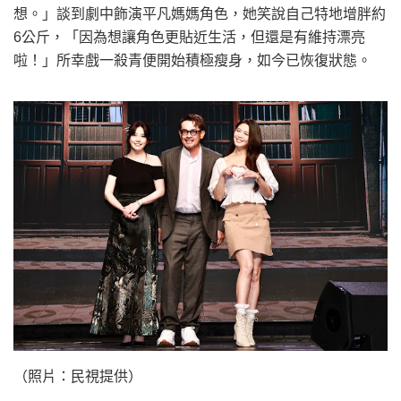
想。」談到劇中飾演平凡媽媽角色，她笑說自己特地增胖約
6公斤，「因為想讓角色更貼近生活，但還是有維持漂亮
啦！」所幸戲一殺青便開始積極瘦身，如今已恢復狀態。
（照片：民視提供）