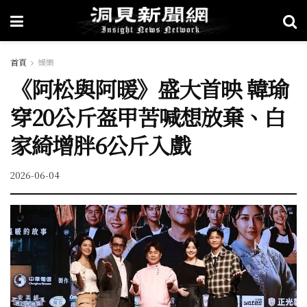
首頁
娛樂
《阿松與阿暖》盛大首映 韓瑜
穿20公斤盔甲苦喊想放棄、白
家綺增胖6公斤入戲
2026-06-04