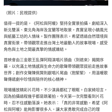
（照片：民視提供）
值得一提的是，《阿松與阿暖》堅持全實景拍攝，劇組深入
新北雙溪、東北角海岸及宜蘭等地取景，真實呈現小鎮風光
與紙藝工坊的人情味。製作團隊表示，希望透過自然環境與
真實街景，帶領觀眾走進台灣土地最動人的故事現場，感受
角色與土地之間最真摯的情感連結。
首映會由三金歌王乱彈阿翔演唱片頭曲〈到遮來〉揭開序
幕，以充滿土地情感與生命力的歌聲帶領觀眾提前走進故事
世界；創作女聲陳佩賢則獻唱片尾曲〈抱緊緊〉，用溫暖歌
聲傳遞劇中珍惜與陪伴的核心精神。
現場播放精彩片花時，不少演員都紅了眼眶。白家綺坦言，
因為拍攝過程幾乎都是跳著拍，今天第一次完整看到片花
時，忍不住感動落淚。她表示：「真的非常感動，希望《阿
松與阿暖》能夠影響很多人，讓大家勇敢完成自己的理