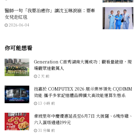
醫師一句「我要治癒你」讓沈玉琳淚崩：要牽
女兒走紅毯
2026-06-04
你可能想看
Generation C首秀湖南大獲成功：觀看量破億，現
場觀眾達數萬人
2 天 前
技嘉於 COMPUTEX 2026 展示業界領先 CQDIMM
效能 攜手多家記憶體品牌擴大高效能運算生態系
13 小時 前
拿坡里年中慶優惠延長至6月7日 大披薩、6塊炸雞、
六入蛋塔通通199元
31 分鐘 前