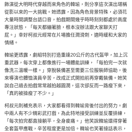
飾演從大明時代穿越而來角色的韓瑜，則分享這次演出堪稱
從影以來的一大挑戰。她透露，因為角色背景特殊，必須花
大量時間調整台語口音，拍戲期間幾乎時時刻刻都處於高度
專注狀態，「每天都繃著臉，根本沒辦法跟大家聊天打
屁。」幸好柯叔元經常在片場擔任潤滑劑，適時緩和大家的
情緒。
韓瑜更透露，劇組特別打造重達20公斤的古代盔甲，加上沉
重武器，每次穿上都像進行一場體能訓練，「每拍完一次就
像洗三溫暖一樣。」穿脫裝備甚至需要三位服裝師協助，後
來導演也體恤演員辛苦，改成正式開拍前再穿戴裝備。她笑
說自己過去拍戲常常越拍越圓潤，這次卻反而一路瘦下來，
「真的被操瘦了不少。」
柯叔元則補充表示，大家都看得到韓瑜背後付出的努力。劇
中兩人有不少精彩武打戲，為此特地接受訓練並反覆排練，
「每次拍完都直接躺平，全身痠痛。」他笑說韓瑜還得穿著
全套盔甲應戰，辛苦程度更是加倍。韓瑜也笑著接話表示，