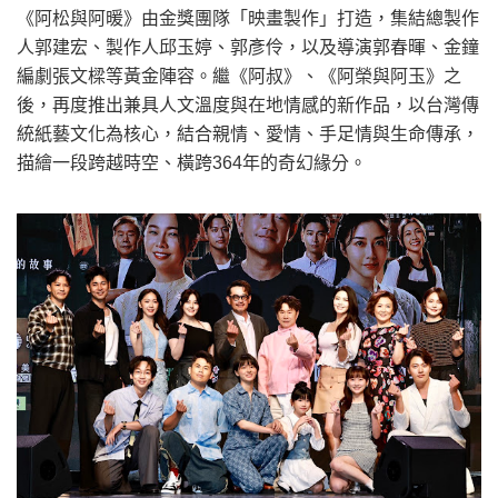
《阿松與阿暖》由金獎團隊「映畫製作」打造，集結總製作
人郭建宏、製作人邱玉婷、郭彥伶，以及導演郭春暉、金鐘
編劇張文樑等黃金陣容。繼《阿叔》、《阿榮與阿玉》之
後，再度推出兼具人文溫度與在地情感的新作品，以台灣傳
統紙藝文化為核心，結合親情、愛情、手足情與生命傳承，
描繪一段跨越時空、橫跨364年的奇幻緣分。