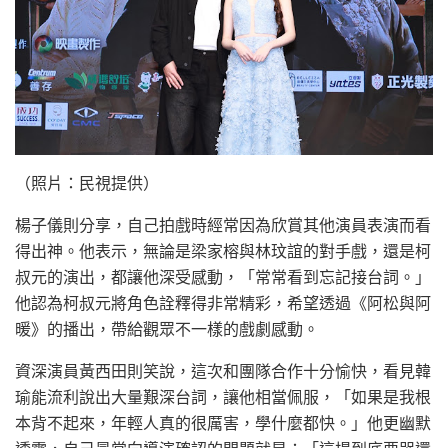
（照片：民視提供）
楊子儀則分享，自己拍戲時經常因為欣賞其他演員表演而看
得出神。他表示，無論是梁家榕與林玟誼的對手戲，還是柯
叔元的演出，都讓他深受感動，「常常看到忘記接台詞。」
他認為柯叔元將角色詮釋得非常精彩，希望透過《阿松與阿
暖》的播出，帶給觀眾不一樣的戲劇感動。
資深演員黃西田則笑說，這次和團隊合作十分愉快，看見韓
瑜能流利說出大量艱深台詞，讓他相當佩服，「如果是我根
本背不起來，年輕人真的很厲害，學什麼都快。」他更幽默