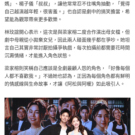
媽」、楊子儀「叔叔」，讓他常常忍不住嘴角抽動，「覺得
自己越演越年輕，很害羞。」也自認是劇中的搞笑擔當，希
望能為觀眾帶來更多歡樂。
林玟誼開心表示，這次是與梁家榕二度合作演出母女檔，但
劇中母親從小拋棄女兒，因此兩人碰面幾乎都在爭吵。她坦
言自己其實非常討厭拍攝爭執戲，每次拍攝前都需要花時間
沉澱情緒，才能進入角色狀態。
梁家榕則笑稱自己應該是全劇最顧人怨的角色，「好像每個
人都不喜歡我。」不過她也認為，正因為每個角色都有鮮明
的情感線與生命故事，才讓《阿松與阿暖》如此吸引人。