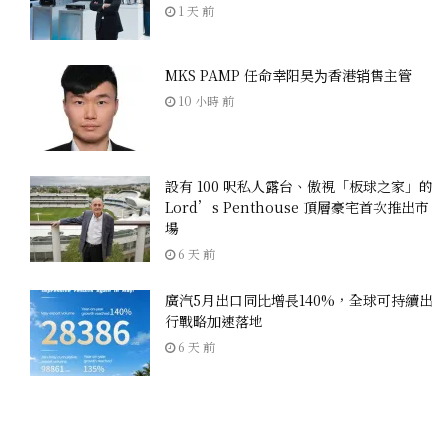
1 天 前
MKS PAMP 任命幸阳昊为香港销售主管
10 小時 前
設有 100 呎私人露台、傲視「板球之家」的
Lord’s Penthouse 頂層豪宅首次推出市
場
6 天 前
廣汽5月出口同比增長140%，全球可持續出
行戰略加速落地
6 天 前