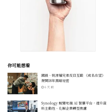
你可能想看
國毅、姚淳耀兄弟反目互毆 《成名在望》
揭開18年黑暗祕密
6 天 前
Synology 蛻變地端 AI 智慧平台，提升資
料主動性、化解企業轉型焦慮