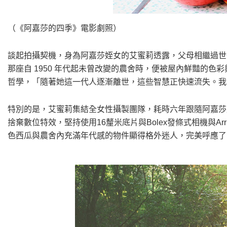
（《阿嘉莎的四季》電影劇照）
談起拍攝契機，身為阿嘉莎姪女的艾蜜莉透露，父母相繼過世
那座自 1950 年代起未曾改變的農舍時，便被屋內鮮豔的
哲學，「隨著她這一代人逐漸離世，這些智慧正快速流失。我
特別的是，艾蜜莉集結全女性攝製團隊，耗時六年跟隨阿嘉莎度過
捨棄數位特效，堅持使用16釐米底片與Bolex發條式相機與A
色西瓜與農舍內充滿年代感的物件顯得格外迷人，完美呼應了