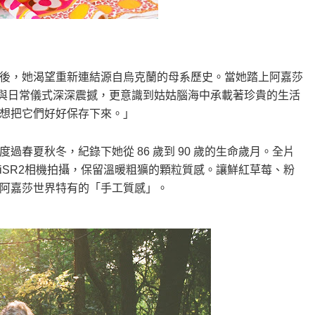
後，她渴望重新連結源自烏克蘭的母系歷史。當她踏上阿嘉莎
色彩與日常儀式深深震撼，更意識到姑姑腦海中承載著珍貴的生活
想把它們好好保存下來。」
春夏秋冬，紀錄下她從 86 歲到 90 歲的生命歲月。全片
rriSR2相機拍攝，保留溫暖粗獷的顆粒質感。讓鮮紅草莓、粉
阿嘉莎世界特有的「手工質感」。