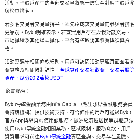
活動。子賬戶產生的全部交易量將統一歸集至對應主賬戶參
與榜單排名。
若多名交易者交易量持平，率先達成該交易量的參與者排名
更靠前。Bybit明確表示，若查實用戶存在虛假對敲交易、
市場操縱及其他違規操作，平台有權取消其參賽與獲獎資
格。
活動需遵守相關條款細則。用戶可訪問活動專題頁面查看參
賽資格及相關限制詳情：
全球資產交易狂歡賽：交易美股等
資產，瓜分20.2萬枚USDT
免責聲明：
Bybit傳統金融業務由Infra Capital（毛里求斯金融服務委員
會持牌機構）提供技術支持，符合條件的用戶可通過Bybit
官方App與網頁端使用該服務。歐洲經濟區居民等群體無法
使用Bybit傳統金融相關業務，區域限制、服務條款、用戶
資質要求可前往
Bybit傳統金融
專區查詢。交易存在風險。