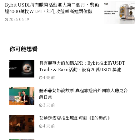
Bybit USD1持有賺幣活動進入第二個月，獎勵
達4000萬枚WLFI，年化收益率高達兩位數
2026-06-19
你可能想看
具有競爭力的加碼APR：Bybit推出BYUSDT
Trade & Earn活動，設有20萬USDT獎池
4 天 前
聽爺爺奶奶說故事 真程旅遊陪外國旅人聽見台
灣日常
3 天 前
艾迪遜酒店推出原創短劇《E的邀約》
4 天 前