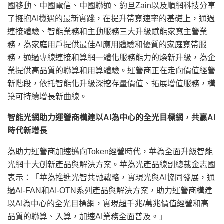
國移動、中國電信、中國聯通、約旦Zain以及順網科技分享
了擁抱AI機遇的最新實踐，在提升帶寬速率的基礎上，通過
連接體驗、智能業務和主動服務三大升級賦能家寬主營業
務，為家庭用戶提供最佳AI應用體驗和優質的家庭寬帶服
務，通過專線連接和算網一體化服務能力的煥新升級，為企
業提供高品質的聯算和用算體驗。運營商正在走向價值經營
新階段，依托智能化升級深挖存量價值、拓展增值服務，構
築可持續增長新曲線。
智能光網助力運營商構建以
AI為中心的全光目標網，共贏AI
時代新增長
為助力運營商加速邁向Token經營時代，華為全面升級智能
光網十大創新產品與解決方案。華為光產品線副總裁金志國
表示：「華為推進光智共融戰略，實現光與AI協同發展，通
過AI-FAN和AI-OTN系列產品與解決方案，助力運營商構建
以AI為中心的全光目標網，實現超千兆/萬兆價值經營和高
品質的聯算、入算，加速AI業務全面普及。」