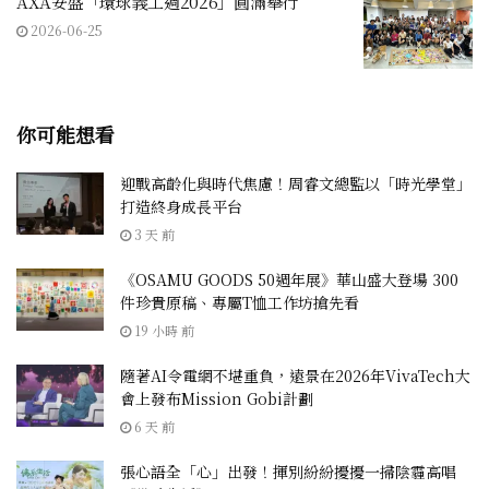
AXA安盛「環球義工週2026」圓滿舉行
2026-06-25
你可能想看
迎戰高齡化與時代焦慮！周睿文總監以「時光學堂」
打造終身成長平台
3 天 前
《OSAMU GOODS 50週年展》華山盛大登場 300
件珍貴原稿、專屬T恤工作坊搶先看
19 小時 前
隨著AI令電網不堪重負，遠景在2026年VivaTech大
會上發布Mission Gobi計劃
6 天 前
張心語全「心」出發！揮別紛紛擾擾一掃陰霾高唱