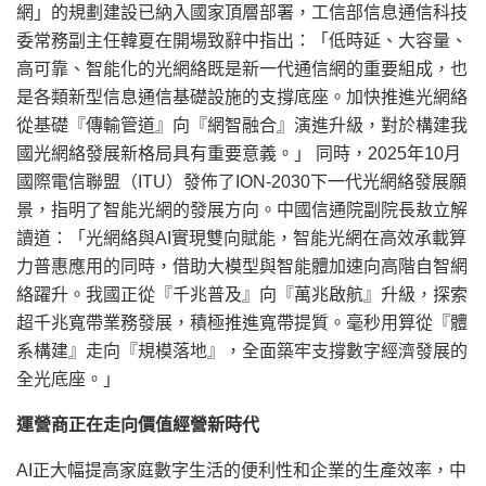
網」的規劃建設已納入國家頂層部署，工信部信息通信科技
委常務副主任韓夏在開場致辭中指出：「低時延、大容量、
高可靠、智能化的光網絡既是新一代通信網的重要組成，也
是各類新型信息通信基礎設施的支撐底座。加快推進光網絡
從基礎『傳輸管道』向『網智融合』演進升級，對於構建我
國光網絡發展新格局具有重要意義。」 同時，2025年10月
國際電信聯盟（ITU）發佈了ION-2030下一代光網絡發展願
景，指明了智能光網的發展方向。中國信通院副院長敖立解
讀道：「光網絡與AI實現雙向賦能，智能光網在高效承載算
力普惠應用的同時，借助大模型與智能體加速向高階自智網
絡躍升。我國正從『千兆普及』向『萬兆啟航』升級，探索
超千兆寬帶業務發展，積極推進寬帶提質。毫秒用算從『體
系構建』走向『規模落地』，全面築牢支撐數字經濟發展的
全光底座。」
運營商正在走向價值經營新時代
AI正大幅提高家庭數字生活的便利性和企業的生產效率，中