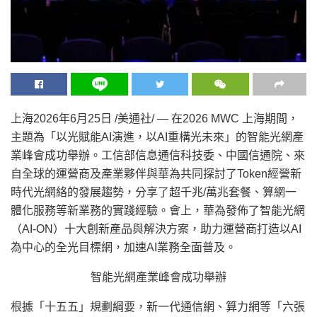
上海
2026年6月25日
/美通社/ — 在2026 MWC 上海期間，
主題為「以光賦能AI演進，以AI重構光未來」的智能光網產
業峰會成功舉辦。工信部信息通信科技委、中國信通院、來
自全球的運營商及產業夥伴與華為共同探討了Token經營新
時代光網絡的發展趨勢，分享了超千兆/萬兆套餐、算網一
體化服務等新業務的實踐經驗。會上，華為發佈了智能光網
（AI-ON）十大創新產品與解決方案，助力運營商打造以AI
為中心的全光目標網，加速AI業務全面普及。
智能光網產業峰會成功舉辦
根據「十五五」規劃綱要，新一代通信網、算力網等「六張