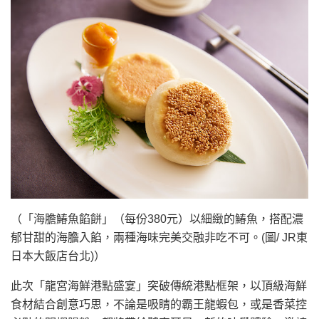
（「海膽鰆魚餡餅」（每份380元）以細緻的鰆魚，搭配濃
郁甘甜的海膽入餡，兩種海味完美交融非吃不可。(圖/ JR東
日本大飯店台北)）
此次「龍宮海鮮港點盛宴」突破傳統港點框架，以頂級海鮮
食材結合創意巧思，不論是吸睛的霸王龍蝦包，或是香菜控