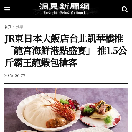
首頁
娛樂
JR東日本大飯店台北凱華樓推
「龍宮海鮮港點盛宴」 推1.5公
斤霸王龍蝦包搶客
2026-06-29