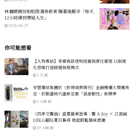
林襄練競技啦啦隊滿身瘀青 曝幕後艱辛「每天
12小時練到懷疑人生」
2026-06-29
你可能想看
【人物專訪】李晏齊談透明經營與責任管理 以制度
化思維打造穩健發展模式
2 天 前
安智環球集團於《彭博商業周刊》金融機構大獎獲肯
定，於動盪時代重新定義「資產韌性」新標準
3 小時 前
《四季交饗曲》盛夏篇章登場：饗 A Joy × 江振誠
以玩心翻玩夏日餐桌 掀起蔚藍風味浪潮
10 小時 前