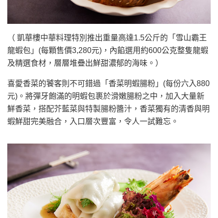
（ 凱華樓中華料理特別推出重量高達1.5公斤的「雪山霸王
龍蝦包」(每顆售價3,280元)，內餡選用約600公克整隻龍蝦
及精選食材，層層堆疊出鮮甜濃郁的海味。）
喜愛香菜的饕客則不可錯過「香菜明蝦腸粉」(每份六入880
元)。將彈牙飽滿的明蝦包裹於滑嫩腸粉之中，加入大量新
鮮香菜，搭配芥藍菜與特製腸粉醬汁，香菜獨有的清香與明
蝦鮮甜完美融合，入口層次豐富，令人一試難忘。