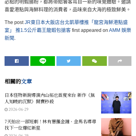
必點的明蝦腸粉，都將帶給饕客耳目一新的味覺體驗。邀請
喜愛港點與海鮮料理的消費者，品味來自大海的極致鮮美。
The post
JR東日本大飯店台北凱華樓推「龍宮海鮮港點盛
宴」 推1.5公斤霸王龍蝦包搶客
first appeared on
AMM 娛樂
新聞
.
相關的
文章
日本怪物新銳導演內山拓也首度來台 新作《無
人知曉的沉默》開賣秒殺
2026-06-29
7天拍出一部短劇！林有慧攜金鐘、金馬名導尋
找下一位爆紅新星
2026-06-29