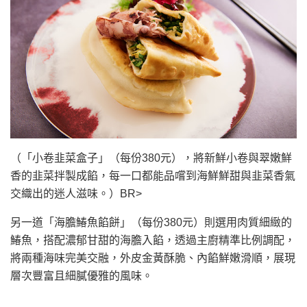
（「小卷韭菜盒子」（每份380元），將新鮮小卷與翠嫩鮮
香的韭菜拌製成餡，每一口都能品嚐到海鮮鮮甜與韭菜香氣
交織出的迷人滋味。）BR>
另一道「海膽鰆魚餡餅」（每份380元）則選用肉質細緻的
鰆魚，搭配濃郁甘甜的海膽入餡，透過主廚精準比例調配，
將兩種海味完美交融，外皮金黃酥脆、內餡鮮嫩滑順，展現
層次豐富且細膩優雅的風味。