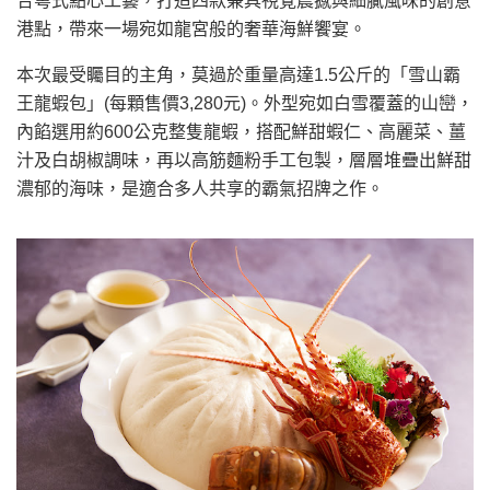
合粵式點心工藝，打造四款兼具視覺震撼與細膩風味的創意
港點，帶來一場宛如龍宮般的奢華海鮮饗宴。
本次最受矚目的主角，莫過於重量高達1.5公斤的「雪山霸
王龍蝦包」(每顆售價3,280元)。外型宛如白雪覆蓋的山巒，
內餡選用約600公克整隻龍蝦，搭配鮮甜蝦仁、高麗菜、薑
汁及白胡椒調味，再以高筋麵粉手工包製，層層堆疊出鮮甜
濃郁的海味，是適合多人共享的霸氣招牌之作。