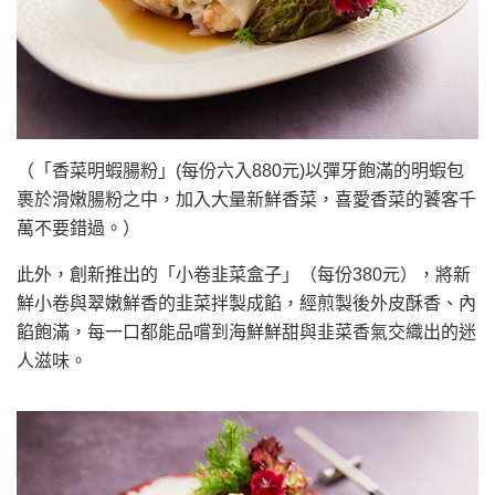
（「香菜明蝦腸粉」(每份六入880元)以彈牙飽滿的明蝦包
裹於滑嫩腸粉之中，加入大量新鮮香菜，喜愛香菜的饕客千
萬不要錯過。）
此外，創新推出的「小卷韭菜盒子」（每份380元），將新
鮮小卷與翠嫩鮮香的韭菜拌製成餡，經煎製後外皮酥香、內
餡飽滿，每一口都能品嚐到海鮮鮮甜與韭菜香氣交織出的迷
人滋味。