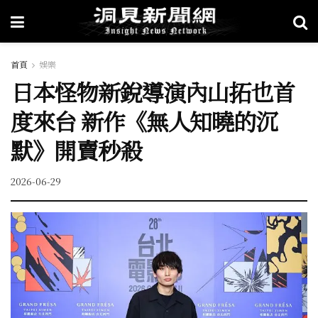
首頁
娛樂
日本怪物新銳導演內山拓也首
度來台 新作《無人知曉的沉
默》開賣秒殺
2026-06-29