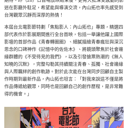
期待。昨（28）日首場放映結束後，更有大批深受感動的影
迷在影廳外駐足，希望能與導演交流，內山拓也率先感受到
台灣觀眾沉靜而深厚的熱情！
本屆台北電影節特劃「焦點影人：內山拓也」專題，精選四
部代表作於影展期間進行全台首映，包括一舉讓他躍上國際
影壇的首部作品《青春轉圈圈》、細膩描繪青春瘋狂與深沉
思念的口碑神作《記憶中的佐佐木》、將鏡頭聚焦於社會邊
緣群體的《不受待見的我們》，以及引發搶票熱潮的《無人
知曉的沉默》，完整勾勒其持續關注青春、孤獨、社會邊緣
與人際羈絆的創作軌跡。對於此次能在台灣同步回顧自主製
作時期到最新作品，內山拓也坦言：「對我來說這不僅是將
作品傳遞給觀眾，同時也是回顧自己的創作歷程，是非常難
得的機會。」