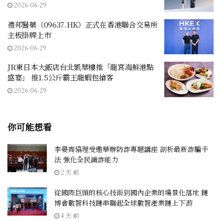
2026-06-29
禮邦醫藥（09637.HK）正式在香港聯合交易所
主板掛牌上市
2026-06-29
JR東日本大飯店台北凱華樓推「龍宮海鮮港點
盛宴」 推1.5公斤霸王龍蝦包搶客
2026-06-29
你可能想看
李晏齊協理受邀舉辦防詐專題講座 剖析最新詐騙手
法 強化全民識詐能力
2 天 前
從國際巨頭的核心技術到國內企業的場景化落地 鏈
博會數智科技鏈串聯起全球數智產業鏈上下游
4 天 前