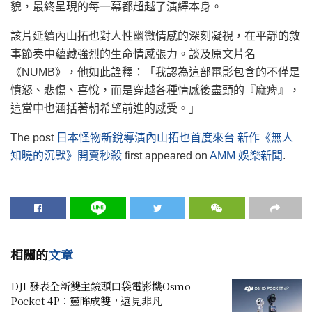
貌，最終呈現的每一幕都超越了演繹本身。
該片延續內山拓也對人性幽微情感的深刻凝視，在平靜的敘
事節奏中蘊藏強烈的生命情感張力。談及原文片名
《NUMB》，他如此詮釋：「我認為這部電影包含的不僅是
憤怒、悲傷、喜悅，而是穿越各種情感後盡頭的『麻痺』，
這當中也涵括著朝希望前進的感受。」
The post
日本怪物新銳導演內山拓也首度來台 新作《無人
知曉的沉默》開賣秒殺
first appeared on
AMM 娛樂新聞
.
相關的
文章
DJI 發表全新雙主鏡頭口袋電影機Osmo
Pocket 4P：靈眸成雙，遠見非凡