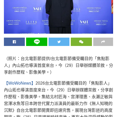
（照片：台北電影節提供/台北電影節備受矚目的「焦點影
人」內山拓也導演首度來台，今（29）日舉辦媒體茶敘，分
享創作歷程、影像美學。）
【WoWoNews】
2026台北電影節備受矚目的「焦點影人」
內山拓也導演首度來台，今（29）日舉辦媒體茶敘，分享創
作歷程、影像美學。集結北村匠海、宮澤理惠、永瀨正敏與
宮澤冰魚等日本跨世代實力派演員的最新力作《無人知曉的
沉默》自台北電影節開賣即迅速完售，展現台灣影迷的高度