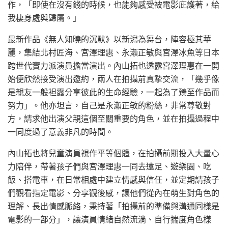
作，「即使在沒有錢的時候，也能夠感受被電影庇護著，給
我棲身處與歸屬。」
最新作品《無人知曉的沉默》以新潟為舞台，陣容極其華
麗，集結北村匠海、宮澤理惠、永瀨正敏與宮澤冰魚等日本
跨世代實力派演員擔當演出。內山拓也透露宮澤理惠在一開
始便欣然接受演出邀約，兩人在拍攝前真摯交流，「幾乎像
是親友一般袒露分享彼此的生命經驗，一起為了臻至作品而
努力」。他亦坦言，自己是永瀨正敏的粉絲，非常尊敬對
方，請求他出演父親這個至關重要的角色，並在拍攝過程中
一同度過了意義非凡的時間。
內山拓也將兒童演員視作平等個體，在拍攝前期投入大量心
力陪伴，帶著孩子們與宮澤理惠一同去遠足、遊樂園、吃
飯、搭電車，在日常相處中建立情感與信任，並定期請孩子
們觀看指定電影、分享觀後感，讓他們從內在萌生對角色的
理解、長出情感脈絡，秉持著「拍攝前的準備與溝通同樣是
電影的一部分」，讓演員情緒自然流淌、自行揣度角色樣