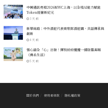
中興通訊亮相2026MWC上海，以全棧AI能力賦能
Token經營新紀元
3 天 前
新華絲路：中外酒莊代表齊聚郎酒莊園，共話傳承與
創新
4 天 前
張心語全「心」出發！揮別紛紛擾擾一掃陰霾高唱
《佛系生活》
5 天 前
關於我們
使用者條款
隱私權政策