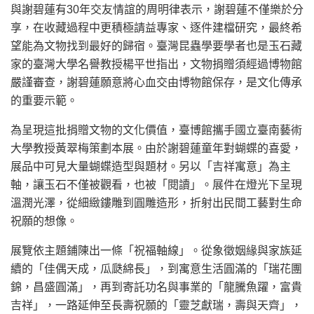
與謝碧蓮有30年交友情誼的周明律表示，謝碧蓮不僅樂於分
享，在收藏過程中更積極請益專家、逐件建檔研究，最終希
望能為文物找到最好的歸宿。臺灣昆蟲學要學者也是玉石藏
家的臺灣大學名譽教授楊平世指出，文物捐贈須經過博物館
嚴謹審查，謝碧蓮願意將心血交由博物館保存，是文化傳承
的重要示範。
為呈現這批捐贈文物的文化價值，臺博館攜手國立臺南藝術
大學教授黃翠梅策劃本展。由於謝碧蓮童年對蝴蝶的喜愛，
展品中可見大量蝴蝶造型與題材。另以「吉祥寓意」為主
軸，讓玉石不僅被觀看，也被「閱讀」。展件在燈光下呈現
溫潤光澤，從細緻鏤雕到圓雕造形，折射出民間工藝對生命
祝願的想像。
展覽依主題鋪陳出一條「祝福軸線」。從象徵姻緣與家族延
續的「佳偶天成，瓜瓞綿長」，到寓意生活圓滿的「瑞花團
錦，昌盛圓滿」，再到寄託功名與事業的「龍騰魚躍，富貴
吉祥」，一路延伸至長壽祝願的「靈芝獻瑞，壽與天齊」，