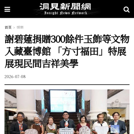
首頁
娛樂
謝碧蓮捐贈300餘件玉飾等文物
入藏臺博館 「方寸福田」特展
展現民間吉祥美學
2026-07-08