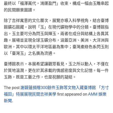
最終以「福澤萬代，鴻運盈門」收束，構成一幅由玉雕串起
的民間願景圖譜。
除了吉祥寓意的文化層次，展覽亦導入科學視角，結合臺博
館礦石館藏，說明「玉」在現代礦物學中的分類。臺博館指
出，玉主要可分為閃玉與輝玉，兩者在成分與結構上各異其
趣。展場並呈現全球玉礦分布，涵蓋亞洲、美洲、大洋洲與
歐洲，其中以環太平洋地區最為集中；臺灣產綠色系閃玉則
以「臺灣玉」之名廣為流通。
臺博館表示，本展希望讓觀眾看見，玉之所以動人，不僅在
於質地溫潤，更在於其承載的情感密度與文化記憶。每一件
玉飾，既是工藝之作，也是祝願的凝結。
The post
謝碧蓮捐贈300餘件玉飾等文物入藏臺博館 「方寸
福田」特展展現民間吉祥美學
first appeared on
AMM 娛樂
新聞
.