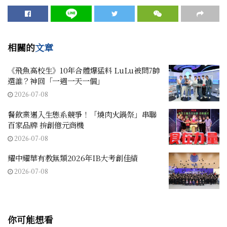
相關的
文章
《飛魚高校生》10年合體爆猛料 LuLu被問7帥
選誰？神回「一週一天一個」
2026-07-08
餐飲業邁入生態系競爭！「燒肉火鍋祭」串聯
百家品牌 拚創億元商機
2026-07-08
耀中耀華有教無類2026年IB大考創佳績
2026-07-08
你可能想看