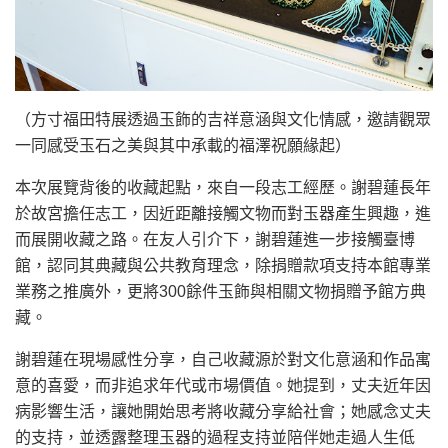
（方寸福田特展透過玉飾的吉祥意涵與文化情感，邀請觀眾
一同感受玉石之美與其中承載的福澤祝願緣起）
本次展覽背後的收藏起點，來自一段志工經歷。謝碧蓮長年
於故宮擔任志工，因近距離接觸文物而對玉器產生興趣，進
而展開收藏之路。在友人引介下，謝碧蓮進一步接觸臺博
館，認同其典藏與公共教育理念，除捐贈款項支持本館專業
業務之推廣外，更將300餘件玉飾與相關文物捐贈予館方典
藏。
謝碧蓮在現場感性分享，自己收藏源於對文化意涵和作品寓
意的喜愛，而非追求年代或市場價值。她提到，丈夫近年因
病影響生活，讓她開始思考將收藏分享給社會；她感念丈夫
的支持，並透露整理玉器的過程支持並陪伴她走過人生低