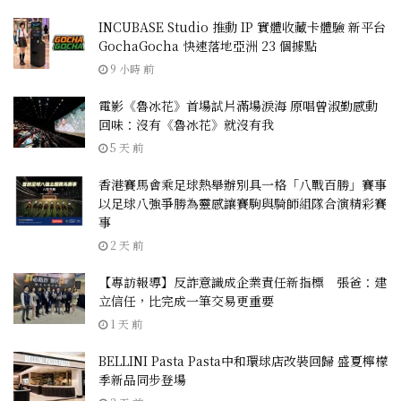
INCUBASE Studio 推動 IP 實體收藏卡體驗 新平台
GochaGocha 快速落地亞洲 23 個據點
9 小時 前
電影《魯冰花》首場試片滿場淚海 原唱曾淑勤感動
回味：沒有《魯冰花》就沒有我
5 天 前
香港賽馬會乘足球熱舉辦別具一格「八戰百勝」賽事
以足球八強爭勝為靈感讓賽駒與騎師組隊合演精彩賽
事
2 天 前
【專訪報導】反詐意識成企業責任新指標 張爸：建
立信任，比完成一筆交易更重要
1 天 前
BELLINI Pasta Pasta中和環球店改裝回歸 盛夏檸檬
季新品同步登場