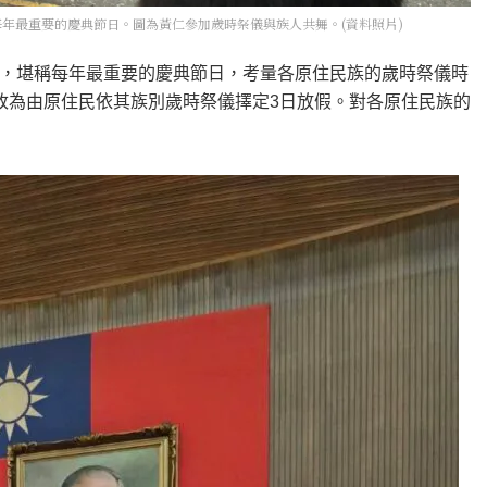
年最重要的慶典節日。圖為黃仁參加歲時祭儀與族人共舞。(資料照片)
，堪稱每年最重要的慶典節日，考量各原住民族的歲時祭儀時
改為由原住民依其族別歲時祭儀擇定3日放假。對各原住民族的