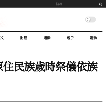
藝文
財經
運動
親子
寵物
原住民族歲時祭儀依族