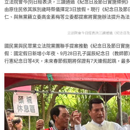
立法院會今(9)日經表決，三讀通過《紀念日及節日實施條例
由原住民依其族別歲時祭儀擇定3日放假。現行《紀念日及節
仁、與無黨籍立委高金素梅等立委都提案將實施辦法提升為法
立法院會今日經表決三讀通過《紀念日及節
國民黨與民眾黨立法院黨團聯手提案推動《紀念日及節日實施
假︰國定假日新增小年夜、9月28日孔子誕辰紀念日（教師節）
行憲紀念日等4天，未來春節假期將保證有7天連假起跳，最多