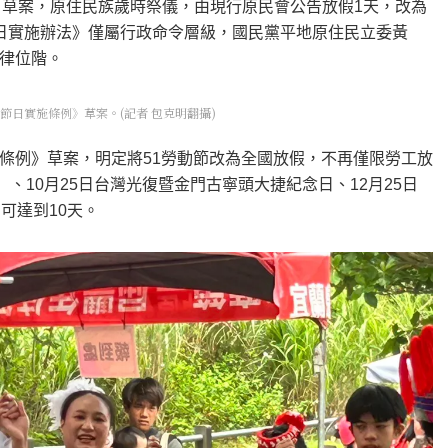
》草案，原住民族歲時祭儀，由現行原民會公告放假1天，改為
日實施辦法》僅屬行政命令層級，國民黨平地原住民立委黃
律位階。
日實施條例》草案。(記者 包克明翻攝)
條例》草案，明定將51勞動節改為全國放假，不再僅限勞工放
、10月25日台灣光復暨金門古寧頭大捷紀念日、12月25日
可達到10天。