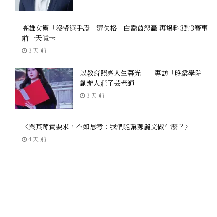
高雄女籃「沒帶選手證」遭失格 白喬茵怒轟 再爆料3對3賽事
前一天喊卡
3 天 前
以教育照亮人生暮光——專訪「晚霞學院」
創辦人莊子芸老師
3 天 前
〈與其苛責要求，不如思考：我們能幫鄭麗文做什麼？〉
4 天 前