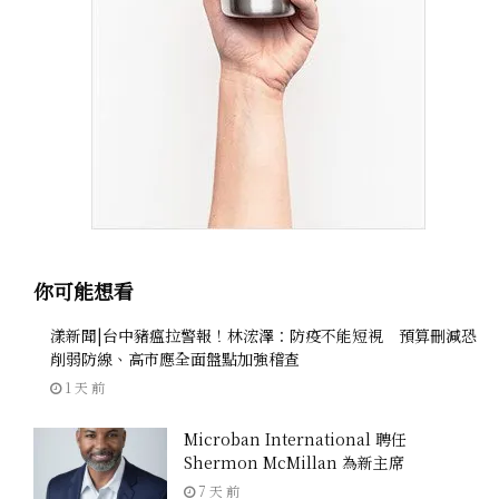
你可能想看
漾新聞|台中豬瘟拉警報！林浤澤：防疫不能短視 預算刪減恐
削弱防線、高市應全面盤點加強稽查
1 天 前
Microban International 聘任
Shermon McMillan 為新主席
7 天 前