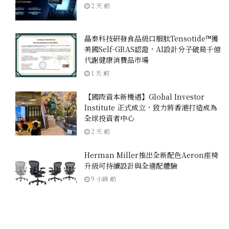
2 天 前
晶泰科技研發食品級口服肽Tensotide™獲
美國Self-GRAS認證，AI設計分子破局千億
代謝健康消費品市場
1 天 前
【國際資本新機遇】Global Investor
Institute 正式成立，致力將香港打造成為
全球投資者中心
2 天 前
Herman Miller推出全新配色Aeron座椅
升級可持續設計與全適配體驗
9 小時 前