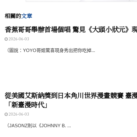
相關的
文章
香蕉哥哥舉辦首場個唱 驚見《大頭小狀元》
2026-06-03
（圖說：YOYO哥姐驚喜現身秀出把你吃掉...
從美國艾斯納獎到日本角川世界漫畫競賽 臺
「新臺漫時代」
2026-06-03
（JASONZ則以《JOHNNY B. ...