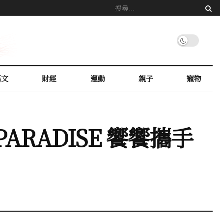
藝文
財經
運動
親子
寵物
RADISE 饗饗攜⼿