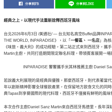
分享到FB
分享到LINE
經典之上，以現代⼿法重新詮釋西班牙風味
台北
2026年6月3日
/美通社/ — 台北知名高空Buffet品牌I
THE WORLD, INPARADISE》，以「
⼀餐區、 ⼀名店
」為核
《味旅・義大利》的成功經驗，第二站正式來到西班牙，攜手《臺灣
Martin主廚，共同打造期間限定聯名料理，帶領賓客展開一
INPARADISE 饗饗攜手米其林推薦主廚 Daniel 
若說義大利展現的是經典與優雅，那麼西班牙，則代表著當代
年以創新精神影響全球餐飲產業，在保留地方飲食文化的同時
典Tapas到享譽國際的現代料理，西班牙不僅擁有鮮明的風
本次合作主廚Daniel Sanz Martin來自西班牙馬德