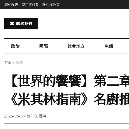
關於我們
使用者條款
隱私權政策
聯絡我們
政治
國際
社會地方
生活
首頁
國際
【世界的饗饗】第⼆章「
《⽶其林指南》名廚
2026-06-03
發布在
國際