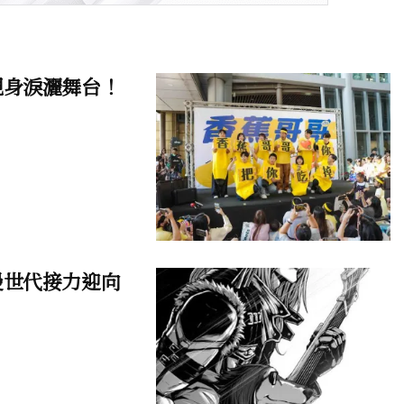
現身淚灑舞台！
漫世代接力迎向