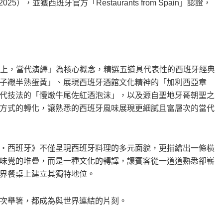
），並獲西班牙官方「Restaurants from Spain」認證，
「經典之上，當代演繹」為核心概念，精選五道具代表性的西班牙經典
子襯半熟蛋黃」、展現西班牙酒館文化精神的「加利西亞章
代技法的「慢燉牛尾佐紅酒泡沫」，以及源自聖地牙哥朝聖之
方式的轉化，讓熟悉的西班牙風味展現更細膩且富層次的當代
・西班牙》不僅呈現西班牙料理的多元面貌，更描繪出一條橫
味覺的堆疊，而是一種文化的轉譯，讓賓客從一道道熟悉卻嶄
界餐桌上建立其獨特地位。
次舉箸，都成為與世界連結的片刻。