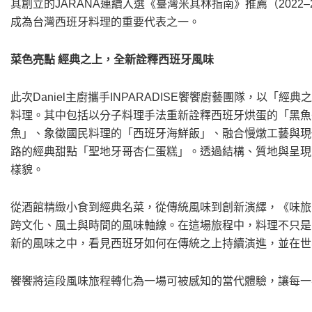
其創立的JARANA連續入選《臺灣米其林指南》推薦（2022–2025
成為台灣西班牙料理的重要代表之一。
菜⾊亮點 經典之上，全新詮釋西班牙風味
此次Daniel主廚攜手INPARADISE饗饗廚藝團隊，以
料理。其中包括以分子料理手法重新詮釋西班牙烘蛋的「黑魚
魚」、象徵國民料理的「西班牙海鮮飯」、融合慢燉工藝與現
路的經典甜點「聖地牙哥杏仁蛋糕」。透過結構、質地與呈現
樣貌。
從酒館精緻⼩食到經典名菜，從傳統風味到創新演繹，《味旅
跨文化、風土與時間的風味軸線。在這場旅程中，料理不只是
新的風味之中，看見西班牙如何在傳統之上持續演進，並在世
饗饗將這段風味旅程轉化為一場可被感知的當代體驗，讓每一