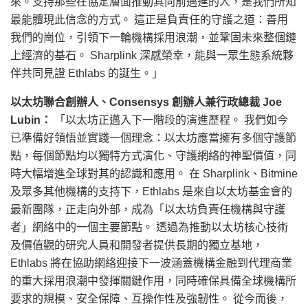
來。支持那些在協定層面推動其向前邁進的人，是我們所知
最能體現此信念的方式。 這正是負責任的守護之道：善用
我們的崗位，引領下一輪機構採用浪潮，並鞏固未來整個鏈
上經濟的基石。 Sharplink 深感榮幸，能與一眾生態系統夥
伴共同見證 Ethlabs 的誕生。」
以太坊聯合創辦人、Consensys 創辦人兼行政總裁 Joe
Lubin：
「以太坊正邁入下一階段的演進歷程。 我們如今
已準備好領悟並實踐一個理念：以太坊應當擁有多個守護節
點，每個節點均以獨特方式演化、守護網絡的神聖價值，同
時大幅增進全球對其的認識和應用。 在 Sharplink、Bitmine
及眾多其他機構的支持下，Ethlabs 是來自以太坊基金會的
最新團隊，正走向外部，成為「以太坊負責任機構與守護
者」網絡中的一個主要節點。 透過為推動以太坊核心技術
及價值觀的研究人員和開發者提供長期的獨立基地，
Ethlabs 將在協助網絡迎接下一波涵蓋機構金融到代理商業
的重大採用浪潮中發揮關鍵作用，同時確保具備全球機構所
要求的規模、安全保障、互操作性及強韌性。 從今而後，