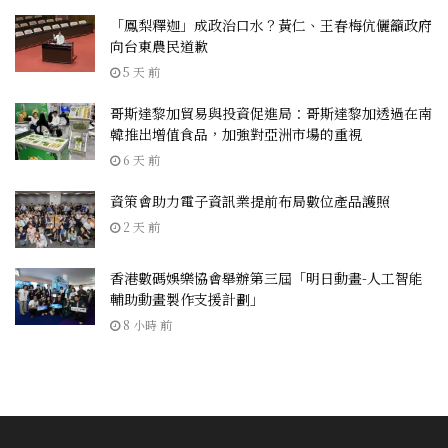
「鳳梨釋迦」成政治口水？黃仁、王春梅伉儷籲政府
向台東農民道歉
5 天 前
哥斯達黎加貿易與投資促進局：哥斯達黎加透過在南
韓推出增值食品，加強對亞洲市場的重視
6 天 前
資策會助力電子資訊業提前布局數位產品護照
2 天 前
香港數碼娛樂協會舉辦第三屆「明日動畫-人工智能
輔助動畫製作支援計劃」
8 小時 前