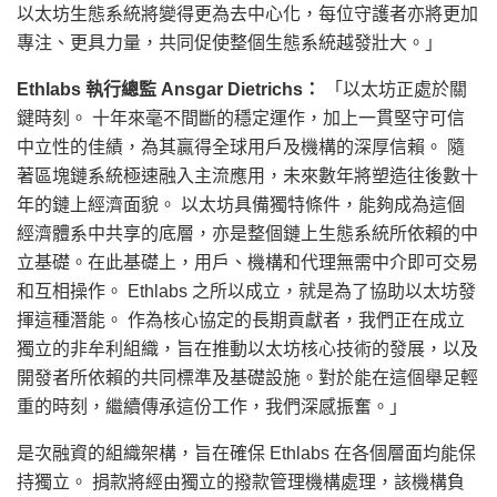
以太坊生態系統將變得更為去中心化，每位守護者亦將更加
專注、更具力量，共同促使整個生態系統越發壯大。」
Ethlabs 執行總監 Ansgar Dietrichs：
「以太坊正處於關
鍵時刻。 十年來毫不間斷的穩定運作，加上一貫堅守可信
中立性的佳績，為其贏得全球用戶及機構的深厚信賴。 隨
著區塊鏈系統極速融入主流應用，未來數年將塑造往後數十
年的鏈上經濟面貌。 以太坊具備獨特條件，能夠成為這個
經濟體系中共享的底層，亦是整個鏈上生態系統所依賴的中
立基礎。在此基礎上，用戶、機構和代理無需中介即可交易
和互相操作。 Ethlabs 之所以成立，就是為了協助以太坊發
揮這種潛能。 作為核心協定的長期貢獻者，我們正在成立
獨立的非牟利組織，旨在推動以太坊核心技術的發展，以及
開發者所依賴的共同標準及基礎設施。對於能在這個舉足輕
重的時刻，繼續傳承這份工作，我們深感振奮。」
是次融資的組織架構，旨在確保 Ethlabs 在各個層面均能保
持獨立。 捐款將經由獨立的撥款管理機構處理，該機構負