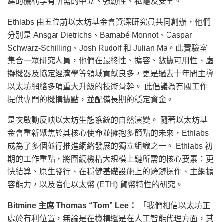
建的機構享有所需的中立、強韌性、私隱及安全。
Ethlabs 由五位前以太坊基金會資深研究員共同創辦，他們
分別是 Ansgar Dietrichs、Barnabé Monnot、Caspar
Schwarz-Schilling、Josh Rudolf 和 Julian Ma。此實驗室
集合一眾研究人員，他們在最終性、擴容、數據可用性、虛
擬機器及協定經濟學等領域貢獻良多，更是過去十年間主導
以太坊網絡多項重大升級的技術骨幹。 此倡議為有關工作
提供專門的機構據點，並配備長期的穩定資金。
是次啟動反映以太坊生態系統的自然演變。 隨著以太坊基
金會重新聚焦於其核心使命並擁抱多節點的未來，Ethlabs
成為了多個並行推進網絡發展的獨立組織之一。 Ethlabs 初
期的工作重點，將圍繞機構大規模上鏈所需的核心要素：更
快結算、原生發行、在穩健基礎設施上的跨鏈操作、主網擴
容能力，以及強化以太幣 (ETH) 貨幣特性的研究。
Bitmine 主席 Thomas “Tom” Lee：
「我們相信以太坊正
處於有利位置，無論是在機構還是在人工智能代理方面，其