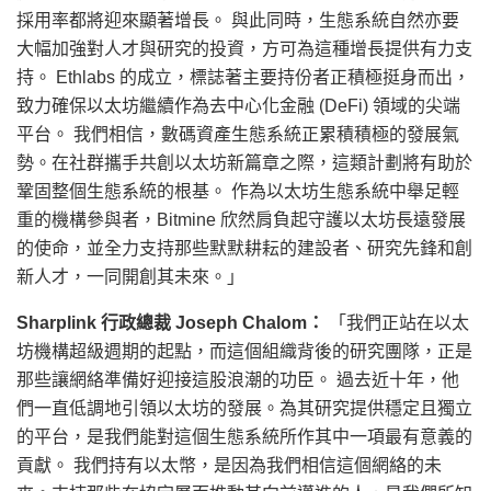
採用率都將迎來顯著增長。 與此同時，生態系統自然亦要
大幅加強對人才與研究的投資，方可為這種增長提供有力支
持。 Ethlabs 的成立，標誌著主要持份者正積極挺身而出，
致力確保以太坊繼續作為去中心化金融 (DeFi) 領域的尖端
平台。 我們相信，數碼資產生態系統正累積積極的發展氣
勢。在社群攜手共創以太坊新篇章之際，這類計劃將有助於
鞏固整個生態系統的根基。 作為以太坊生態系統中舉足輕
重的機構參與者，Bitmine 欣然肩負起守護以太坊長遠發展
的使命，並全力支持那些默默耕耘的建設者、研究先鋒和創
新人才，一同開創其未來。」
Sharplink 行政總裁 Joseph Chalom：
「我們正站在以太
坊機構超級週期的起點，而這個組織背後的研究團隊，正是
那些讓網絡準備好迎接這股浪潮的功臣。 過去近十年，他
們一直低調地引領以太坊的發展。為其研究提供穩定且獨立
的平台，是我們能對這個生態系統所作其中一項最有意義的
貢獻。 我們持有以太幣，是因為我們相信這個網絡的未