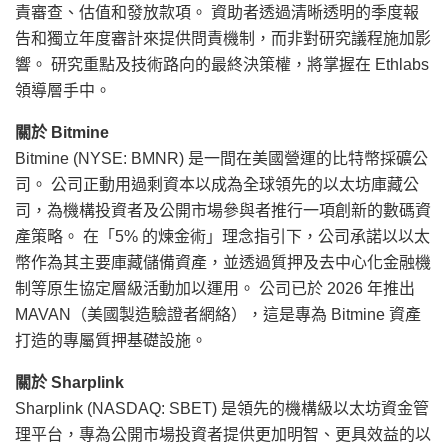
責審查、估值和發放款項。 資助者透過清晰透明的季度報
告和獨立年度審計來提供問責機制，而非對研究議程施加影
響。 研究重點及技術路向的最終決策權，將掌握在 Ethlabs
領導層手中。
關於 Bitmine
Bitmine (NYSE: BMNR) 是一間在美國營運的比特幣採礦公
司。 公司正動用過剩資本以成為全球領先的以太坊庫藏公
司，為機構投資者及公開市場參與者推行一項創新的數碼資
產策略。 在「5% 的煉金術」理念指引下，公司承諾以以太
幣作為其主要庫藏儲備資產，並透過質押及去中心化金融機
制等原生協定層級活動加以運用。 公司已於 2026 年推出
MAVAN（美國製造驗證者網絡），這是專為 Bitmine 資產
打造的專屬質押基礎設施。
關於 Sharplink
Sharplink (NASDAQ: SBET) 是領先的機構級以太坊資金管
理平台，專為公開市場投資者提供更加明智、更具效益的以